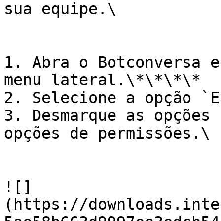
sua equipe.\

1. Abra o Botconversa e
menu lateral.\*\*\*\*

2. Selecione a opção `E
3. Desmarque as opções 
opções de permissões.\

   ​

![]
(https://downloads.inte