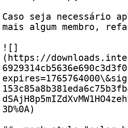
Caso seja necessário ap
mais algum membro, refa
![]
(https://downloads.inte
6929314cb5636e690c3d3f0
expires=1765764000\&sig
153c85a8b381eda6c75b3fb
dSAjH8p5mIZdXvMW1HO4zeh
3D%0A)
