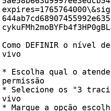
5ae58b663d9997ee3edcb54
expires=1765764000\&sig
644ab7cd68907455992e635
cykuFMh2moBYFb4f3HP0gBL
Como DEFINIR o nível de
vivo

* Escolha qual o atende
permissão

* Selecione os "3 traci
vivo

* Marque a opção escolh