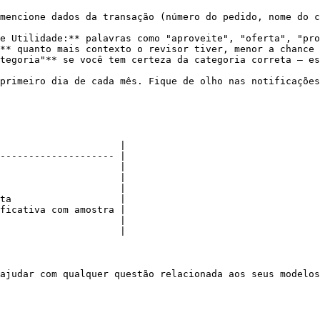
mencione dados da transação (número do pedido, nome do c
e Utilidade:** palavras como "aproveite", "oferta", "pro
** quanto mais contexto o revisor tiver, menor a chance 
tegoria"** se você tem certeza da categoria correta — es
primeiro dia de cada mês. Fique de olho nas notificações
                     |

-------------------- |

                     |

                     |

                     |

ta                   |

ficativa com amostra |

                     |

                     |

ajudar com qualquer questão relacionada aos seus modelos