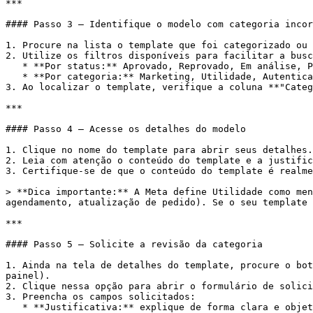
***

#### Passo 3 – Identifique o modelo com categoria incor
1. Procure na lista o template que foi categorizado ou 
2. Utilize os filtros disponíveis para facilitar a busc
   * **Por status:** Aprovado, Reprovado, Em análise, Pausado

   * **Por categoria:** Marketing, Utilidade, Autenticação

3. Ao localizar o template, verifique a coluna **"Categ
***

#### Passo 4 – Acesse os detalhes do modelo

1. Clique no nome do template para abrir seus detalhes.

2. Leia com atenção o conteúdo do template e a justific
3. Certifique-se de que o conteúdo do template é realme
> **Dica importante:** A Meta define Utilidade como men
agendamento, atualização de pedido). Se o seu template 
***

#### Passo 5 – Solicite a revisão da categoria

1. Ainda na tela de detalhes do template, procure o bot
painel).

2. Clique nessa opção para abrir o formulário de solici
3. Preencha os campos solicitados:

   * **Justificativa:** explique de forma clara e objetiva por que o template pertence à categoria que você reivindica.
