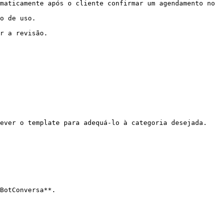
r a revisão.

BotConversa**.
