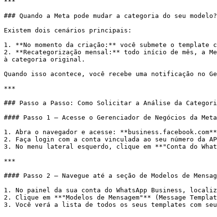
***

### Quando a Meta pode mudar a categoria do seu modelo?

Existem dois cenários principais:

1. **No momento da criação:** você submete o template c
2. **Recategorização mensal:** todo início de mês, a Me
à categoria original.

Quando isso acontece, você recebe uma notificação no Ge
***

### Passo a Passo: Como Solicitar a Análise da Categori
#### Passo 1 – Acesse o Gerenciador de Negócios da Meta

1. Abra o navegador e acesse: **business.facebook.com**

2. Faça login com a conta vinculada ao seu número da AP
3. No menu lateral esquerdo, clique em **"Conta do What
***

#### Passo 2 – Navegue até a seção de Modelos de Mensag
1. No painel da sua conta do WhatsApp Business, localiz
2. Clique em **"Modelos de Mensagem"** (Message Templat
3. Você verá a lista de todos os seus templates com seu