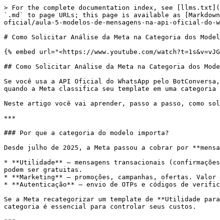
> For the complete documentation index, see [llms.txt](
`.md` to page URLs; this page is available as [Markdown
oficial/aula-5-modelos-de-mensagens-na-api-oficial-do-w
# Como Solicitar Análise da Meta na Categoria dos Model
{% embed url="<https://www.youtube.com/watch?t=1s&v=vJG
## Como Solicitar Análise da Meta na Categoria dos Mode
Se você usa a API Oficial do WhatsApp pelo BotConversa,
quando a Meta classifica seu template em uma categoria 
Neste artigo você vai aprender, passo a passo, como sol
***

### Por que a categoria do modelo importa?

Desde julho de 2025, a Meta passou a cobrar por **mensa
* **Utilidade** – mensagens transacionais (confirmações
podem ser gratuitas.

* **Marketing** – promoções, campanhas, ofertas. Valor 
* **Autenticação** – envio de OTPs e códigos de verific
Se a Meta recategorizar um template de **Utilidade para
categoria é essencial para controlar seus custos.
