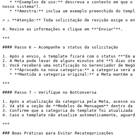
   * **Exemplos de uso:** descreva o contexto em que o template será enviado (ex: "Este template é enviado automaticamente após o cliente confirmar um agendamento no 
nosso sistema").

   * **Amostra:** inclua um exemplo preenchido do template com dados reais para que o revisor entenda o contexto de uso.

> ⚠️ **Atenção:** Toda solicitação de revisão exige o e
4. Revise as informações e clique em **"Enviar"**.

***

#### Passo 6 – Acompanhe o status da solicitação

1. Após o envio, o template ficará com o status **"Em a
2. A Meta pode levar de alguns minutos até **5 dias úte
3. Você receberá uma notificação no Gerenciador de Negó
   * **Aprovado na nova categoria:** a categoria será atualizada.

   * **Mantida a categoria original:** a Meta mantém a classificação. Neste caso, avalie se é necessário reescrever o template para adequá-lo à categoria desejada.

***

#### Passo 7 – Verifique no BotConversa

1. Após a atualização da categoria pela Meta, acesse su
2. Vá até a seção de **Modelos de Mensagem** dentro da 
3. Confirme que a categoria do template foi atualizada 
4. Caso o template não atualize automaticamente, aguard
***

### Boas Práticas para Evitar Recategorizações
