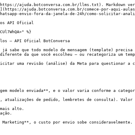
https://ajuda.botconversa.com.br/llms.txt). Markdown ver
](https://ajuda.botconversa.com.br/comece-por-aqui-aula
hatsapp-envio-fora-da-janela-de-24h/como-solicitar-anali
os API Oficial

CUl7WhQA>" %}

los – API Oficial BotConversa

 já sabe que todo modelo de mensagem (template) precisa 
diferente da que você escolheu — ou recategoriza um temp
icitar uma revisão (análise) da Meta para questionar a c
gem modelo enviada**, e o valor varia conforme a categor
, atualizações de pedido, lembretes de consulta). Valor 
mais alto.

ação.

 Marketing**, o custo por envio sobe consideravelmente. 