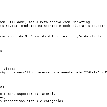
omo Utilidade, mas a Meta aprova como Marketing.

ta revisa templates existentes e pode alterar a categori
renciador de Negócios da Meta e tem a opção de **solicit
a

I Oficial.

sApp Business"** ou acesse diretamente pelo **WhatsApp M
em

e o menu superior ou lateral.

es).

s respectivos status e categorias.
