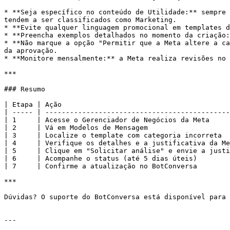
* **Seja específico no conteúdo de Utilidade:** sempre 
tendem a ser classificados como Marketing.

* **Evite qualquer linguagem promocional em templates d
* **Preencha exemplos detalhados no momento da criação:
* **Não marque a opção "Permitir que a Meta altere a ca
da aprovação.

* **Monitore mensalmente:** a Meta realiza revisões no 
***

### Resumo

| Etapa | Ação                                         
| ----- | ---------------------------------------------
| 1     | Acesse o Gerenciador de Negócios da Meta     
| 2     | Vá em Modelos de Mensagem                    
| 3     | Localize o template com categoria incorreta  
| 4     | Verifique os detalhes e a justificativa da Me
| 5     | Clique em "Solicitar análise" e envie a justi
| 6     | Acompanhe o status (até 5 dias úteis)        
| 7     | Confirme a atualização no BotConversa        
***

Dúvidas? O suporte do BotConversa está disponível para 
---
