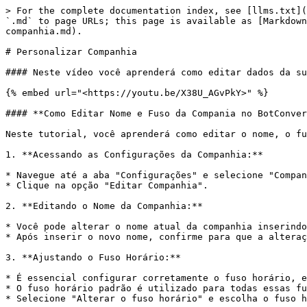
> For the complete documentation index, see [llms.txt](
`.md` to page URLs; this page is available as [Markdown
companhia.md).

# Personalizar Companhia

#### Neste vídeo você aprenderá como editar dados da su
{% embed url="<https://youtu.be/X38U_AGvPkY>" %}

#### **Como Editar Nome e Fuso da Compania no BotConver
Neste tutorial, você aprenderá como editar o nome, o fu
1. **Acessando as Configurações da Companhia:**

* Navegue até a aba "Configurações" e selecione "Compan
* Clique na opção "Editar Companhia".

2. **Editando o Nome da Companhia:**

* Você pode alterar o nome atual da companhia inserindo
* Após inserir o novo nome, confirme para que a alteraç
3. **Ajustando o Fuso Horário:**

* É essencial configurar corretamente o fuso horário, e
* O fuso horário padrão é utilizado para todas essas fu
* Selecione "Alterar o fuso horário" e escolha o fuso h