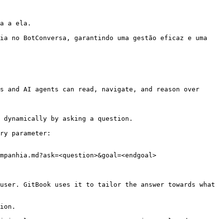
a a ela.

ia no BotConversa, garantindo uma gestão eficaz e uma 
s and AI agents can read, navigate, and reason over 
 dynamically by asking a question.

ry parameter:

mpanhia.md?ask=<question>&goal=<endgoal>

user. GitBook uses it to tailor the answer towards what 
ion.
