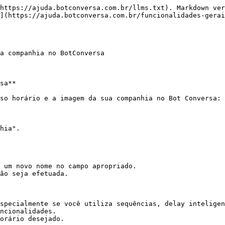
https://ajuda.botconversa.com.br/llms.txt). Markdown ver
](https://ajuda.botconversa.com.br/funcionalidades-gerai
a companhia no BotConversa

sa**

so horário e a imagem da sua companhia no Bot Conversa:

hia".

 um novo nome no campo apropriado.

ão seja efetuada.

specialmente se você utiliza sequências, delay inteligen
ncionalidades.

orário desejado.
