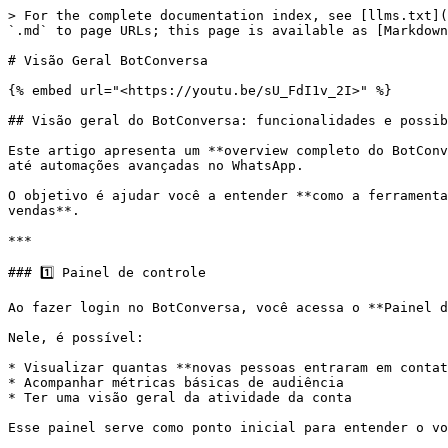
> For the complete documentation index, see [llms.txt](
`.md` to page URLs; this page is available as [Markdown
# Visão Geral BotConversa

{% embed url="<https://youtu.be/sU_FdI1v_2I>" %}

## Visão geral do BotConversa: funcionalidades e possib
Este artigo apresenta um **overview completo do BotConv
até automações avançadas no WhatsApp.

O objetivo é ajudar você a entender **como a ferramenta
vendas**.

***

### 1️⃣ Painel de controle

Ao fazer login no BotConversa, você acessa o **Painel d
Nele, é possível:

* Visualizar quantas **novas pessoas entraram em contat
* Acompanhar métricas básicas de audiência

* Ter uma visão geral da atividade da conta

Esse painel serve como ponto inicial para entender o vo