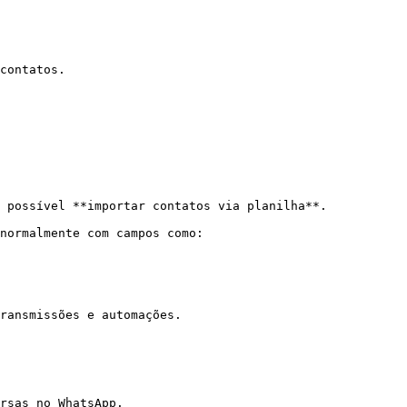
contatos.

 possível **importar contatos via planilha**.

normalmente com campos como:

ransmissões e automações.

rsas no WhatsApp.
