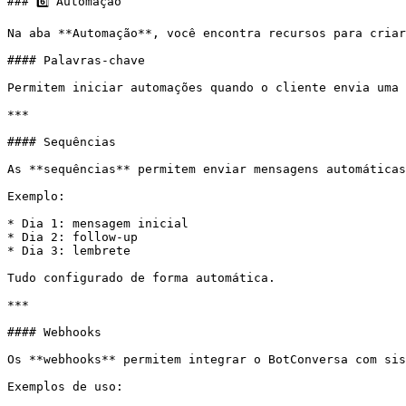
### 6️⃣ Automação

Na aba **Automação**, você encontra recursos para criar
#### Palavras-chave

Permitem iniciar automações quando o cliente envia uma 
***

#### Sequências

As **sequências** permitem enviar mensagens automáticas
Exemplo:

* Dia 1: mensagem inicial

* Dia 2: follow-up

* Dia 3: lembrete

Tudo configurado de forma automática.

***

#### Webhooks

Os **webhooks** permitem integrar o BotConversa com sis
Exemplos de uso:
