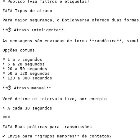
* Público (via filtros e etiquetas)

#### Tipos de atraso

Para maior segurança, o BotConversa oferece duas formas
**⏱️ Atraso inteligente**

As mensagens são enviadas de forma **randômica**, simul
Opções comuns:

* 1 a 5 segundos

* 5 a 20 segundos

* 20 a 50 segundos

* 50 a 120 segundos

* 120 a 300 segundos

**⏱️ Atraso manual**

Você define um intervalo fixo, por exemplo:

* A cada 30 segundos

***

#### Boas práticas para transmissões

✔️ Envie para **grupos menores** de contatos\
