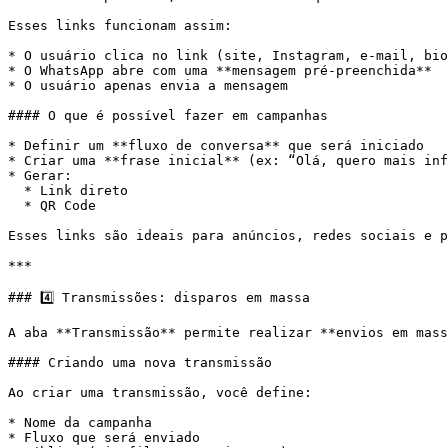
Esses links funcionam assim:

* O usuário clica no link (site, Instagram, e-mail, bio
* O WhatsApp abre com uma **mensagem pré-preenchida**

* O usuário apenas envia a mensagem

#### O que é possível fazer em campanhas

* Definir um **fluxo de conversa** que será iniciado

* Criar uma **frase inicial** (ex: “Olá, quero mais inf
* Gerar:

  * Link direto

  * QR Code

Esses links são ideais para anúncios, redes sociais e p
***

### 4️⃣ Transmissões: disparos em massa

A aba **Transmissão** permite realizar **envios em mass
#### Criando uma nova transmissão

Ao criar uma transmissão, você define:

* Nome da campanha

* Fluxo que será enviado
