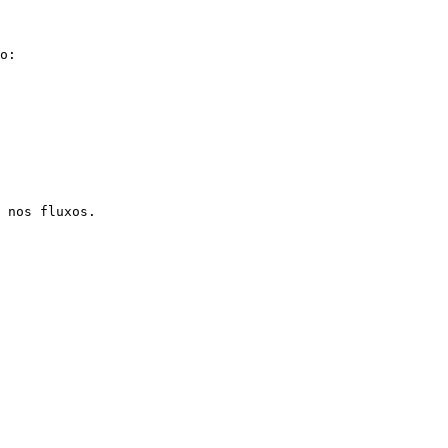
o:

 nos fluxos.
