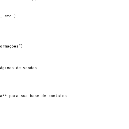
, etc.)

ormações”)

áginas de vendas.

a** para sua base de contatos.
