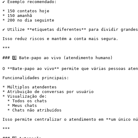
✔️ Exemplo recomendado:

* 150 contatos hoje

* 150 amanhã

* 200 no dia seguinte

✔️ Utilize **etiquetas diferentes** para dividir grandes
Isso reduz riscos e mantém a conta mais segura.

***

### 5️⃣ Bate-papo ao vivo (atendimento humano)

O **Bate-papo ao vivo** permite que várias pessoas aten
Funcionalidades principais:

* Múltiplos atendentes

* Atribuição de conversas por usuário

* Visualização de:

  * Todos os chats

  * Meus chats

  * Chats não atribuídos

Isso permite centralizar o atendimento em **um único nú
***
