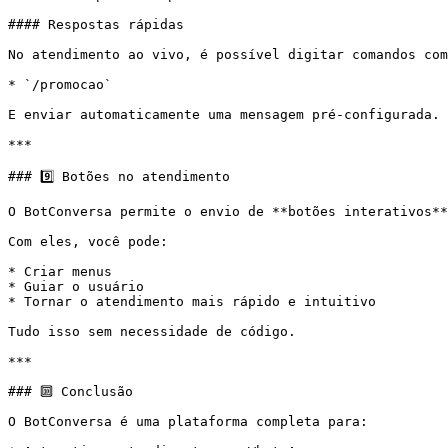
#### Respostas rápidas

No atendimento ao vivo, é possível digitar comandos com
* `/promocao`

E enviar automaticamente uma mensagem pré-configurada.

***

### 9️⃣ Botões no atendimento

O BotConversa permite o envio de **botões interativos**
Com eles, você pode:

* Criar menus

* Guiar o usuário

* Tornar o atendimento mais rápido e intuitivo

Tudo isso sem necessidade de código.

***

### 🔟 Conclusão

O BotConversa é uma plataforma completa para:
