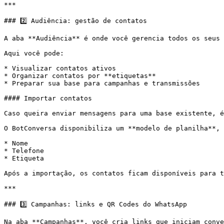
***

### 2️⃣ Audiência: gestão de contatos

A aba **Audiência** é onde você gerencia todos os seus 
Aqui você pode:

* Visualizar contatos ativos

* Organizar contatos por **etiquetas**

* Preparar sua base para campanhas e transmissões

#### Importar contatos

Caso queira enviar mensagens para uma base existente, é
O BotConversa disponibiliza um **modelo de planilha**, 
* Nome

* Telefone

* Etiqueta

Após a importação, os contatos ficam disponíveis para t
***

### 3️⃣ Campanhas: links e QR Codes do WhatsApp

Na aba **Campanhas**, você cria links que iniciam conve